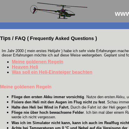
www
Tips / FAQ (
F
A
Q
)
requently
sked
uestions
Im Jahr 2000 ( mein erstes Helijahr ) habe ich sehr viele Erfahrungen mach
dieser Erfahrungen möchte ich auf diese Weise weitergeben. Geplant sind 
Meine goldenen Regeln
Heaven Heli
Was soll ein Heli-Einsteiger beachten
Meine goldenen Regeln
Fliege den ersten Akku immer vorsichtig
. Nutze den ersten Akku, 
Fixiere den Heli mit den Augen im Flug nicht zu fest
. Schau immer
Halte den Heli bei Wind in Fahrt.
Durch die Fahrt ist der Heli gegen B
Fliege nie über hoch bewachsene Felder
. Ich bin mal über einem 
werde ich nicht vergessen.
Was ich im Simulator nicht kann, kann ich auch im Realflug nicht
Achte bei Temperaturen um 0 °C und Nebel auf die Vereisung der R