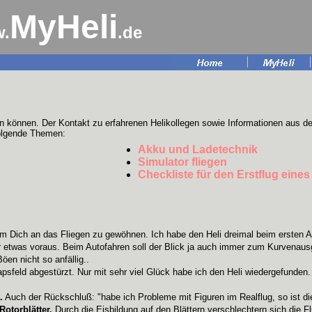
MyHeli
.
.de
en können. Der Kontakt zu erfahrenen Helikollegen sowie Informationen aus de
folgende Themen:
Akku und Ladetechnik
Simulator fliegen
Checkliste für den Erstflug eine
um Dich an das Fliegen zu gewöhnen. Ich habe den Heli dreimal beim ersten A
 etwas voraus. Beim Autofahren soll der Blick ja auch immer zum Kurvenau
öen nicht so anfällig..
Rapsfeld abgestürzt. Nur mit sehr viel Glück habe ich den Heli wiedergefun
.
Auch der Rückschluß: "habe ich Probleme mit Figuren im Realflug, so ist die
otorblätter.
Durch die Eisbildung auf den Blättern verschlechtern sich die Fl